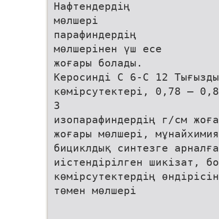
Нафтендердің
мөлшері
парафиндердің
мөлшерінен үш есе
жоғары болады.
Керосинді С 6-С 12 Тығызды
көмірсутектері, 0,78 – 0,8
3
изопарафиндердің г/см жоға
жоғары мөлшері, мұнайхимия
бициклдық синтезге арналға
иістендірілген шикізат, бо
көмірсутектердің өндірісін
төмен мөлшері