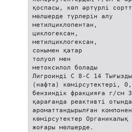
қоспасы, көп әртүрлі сортт
мөлшерде түрлерін алу
метилциклопентан,
циклогексан,
метилциклогексан,
сонымен қатар
толуол мен
метоксилол болады
Лигроинді С 8-С 14 Тығызд
(нафта) көмірсутектері, 0,
бензиндік фракцияға г/см 
қарағанда реактивті отында
ароматтандырылған компонен
көмірсутектер Органикалық 
жоғары мөлшерде.