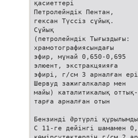
қасиеттері
Петролейндік Пентан,
гексан Түссіз сұйық.
Сұйық
(петролейндік Тығыздығы:
храмотографиясындағы
эфир, мұнай 0,650-0,695
элюент, экстракцяияға
эфирі, г/см 3 арналған ері
Шервуд зажигалкалар мен
майы) каталитикалық оттық-
тарға арналған отын
Бензинді Әртүрлі құрылымды
С 11-ге дейінгі шамамен 0
көмірсутектердің г/см 2 ар