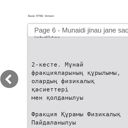
Basic HTML Version
Page 6 - Munaidi jinau jane sa
jabdiktar
2-кесте. Мұнай
фракцияларының құрылымы,
олардың физикалық
қасиеттері
мен қолданылуы
Фракция Құрамы Физикалық
Пайдаланылуы