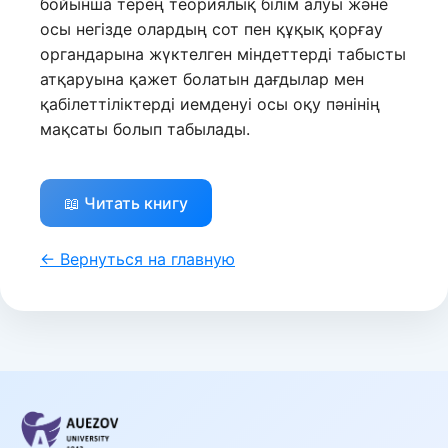
бойынша терең теориялық білім алуы және
осы негізде олардың сот пен құқық қорғау
органдарына жүктелген міндеттерді табысты
атқаруына қажет болатын дағдылар мен
қабілеттіліктерді иемденуі осы оқу пәнінің
мақсаты болып табылады.
📖 Читать книгу
← Вернуться на главную